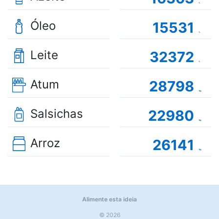
L
Óleo
15531
L
Leite
32372
L
Atum
28798
kg
Salsichas
22980
kg
Arroz
26141
kg
Alimente esta ideia
© 2026