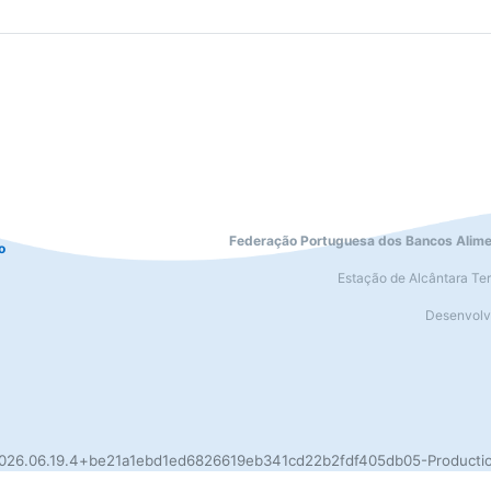
Federação Portuguesa dos Bancos Alime
o
Estação de Alcântara Ter
Desenvolvi
026.06.19.4+be21a1ebd1ed6826619eb341cd22b2fdf405db05-Producti