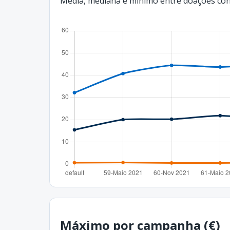
Média, mediana e mínimo entre doações con
Máximo por campanha (€)