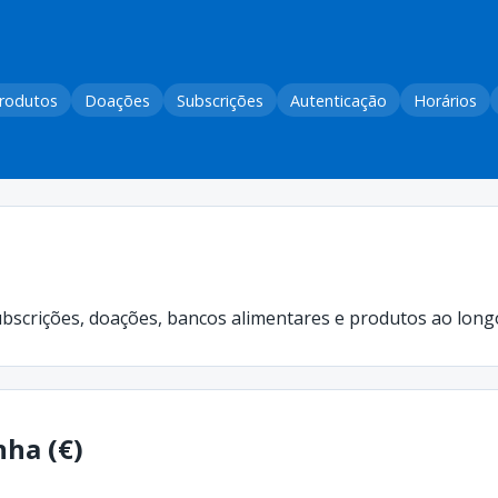
rodutos
Doações
Subscrições
Autenticação
Horários
ubscrições, doações, bancos alimentares e produtos ao lon
ha (€)