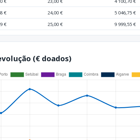
70 €
23,00 €
4 100,70 €
48 €
24,00 €
5 046,75 €
79 €
25,00 €
9 999,55 €
volução (€ doados)