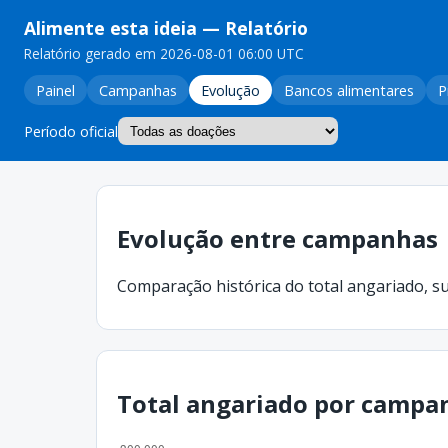
Alimente esta ideia
— Relatório
Relatório gerado em 2026-08-01 06:00 UTC
Painel
Campanhas
Evolução
Bancos alimentares
P
Período oficial
Evolução entre campanhas
Comparação histórica do total angariado, s
Total angariado por campan