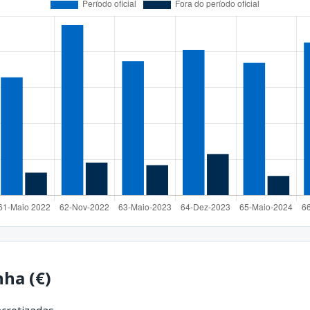
ha (€)