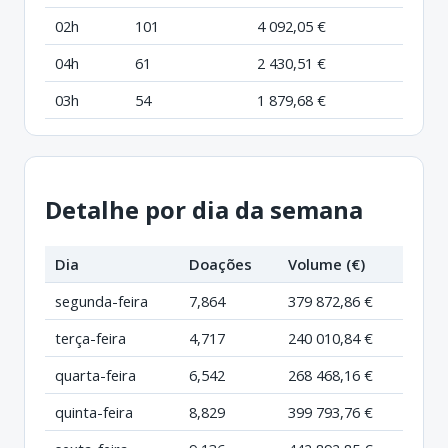
02h
101
4 092,05 €
04h
61
2 430,51 €
03h
54
1 879,68 €
Detalhe por dia da semana
Dia
Doações
Volume (€)
segunda-feira
7,864
379 872,86 €
terça-feira
4,717
240 010,84 €
quarta-feira
6,542
268 468,16 €
quinta-feira
8,829
399 793,76 €